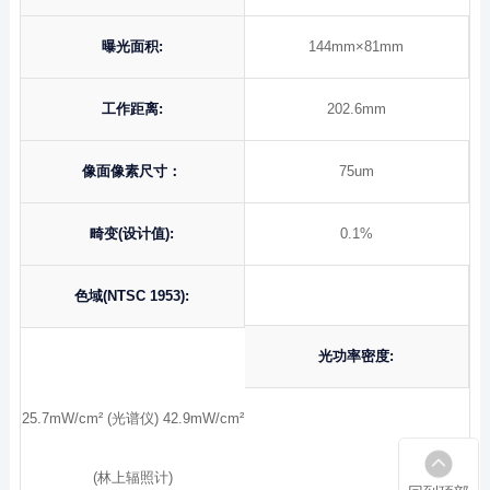
曝光面积:
144mm×81mm
工作距离:
202.6mm
像面像素尺寸：
75um
畸变(设计值):
0.1%
色域(NTSC 1953):
光功率密度:
25.7mW/cm² (光谱仪) 42.9mW/cm²
(林上辐照计)