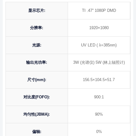
显示芯片:
TI .47'' 1080P DMD
分辨率:
1920×1080
光源:
UV LED ( λ=385nm)
输出光功率:
3W (光谱仪) 5W (林上辐照计)
尺寸(mm):
156.5×104.5×51.7
对比度(FOFO):
900:1
均匀性(JBMA):
90%
偏轴:
0%