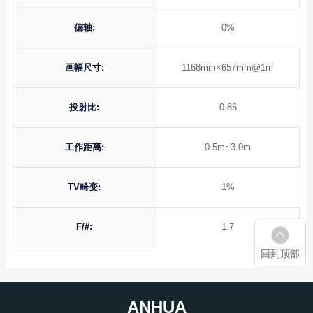
偏轴:
0%
画幅尺寸:
1168mm×657mm@1m
投射比:
0.86
工作距离:
0.5m~3.0m
TV畸变:
1%
F/#:
1.7
回到顶部
ANHUA