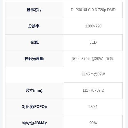
显示芯片:
DLP3010LC 0.3 720p DMD
分辨率:
1280×720
光源:
LED
投影光通量:
脉冲: 579lm@39W 直流:
1145lm@69W
尺寸(mm):
111×78×37.2
对比度(FOFO):
450:1
均匀性(JBMA):
90%