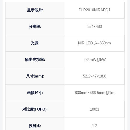
显示芯片:
DLP2010NIRAFQJ
分辨率:
854×480
光源:
NIR LED ,λ=850nm
输出光功率:
234mW@5W
尺寸(mm):
52.2×47×18.8
画幅尺寸:
830mm×466.5mm@1m
对比度(FOFO):
100:1
投射比:
1.2