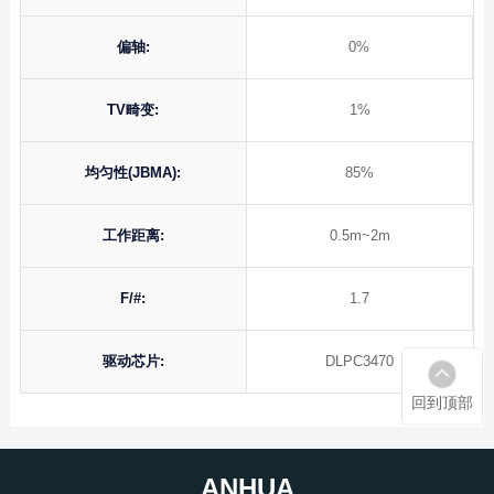
偏轴:
0%
TV畸变:
1%
均匀性(JBMA):
85%
工作距离:
0.5m~2m
F/#:
1.7
驱动芯片:
DLPC3470
回到顶部
ANHUA