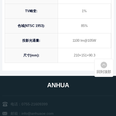
TV畸变:
1%
色域(NTSC 1953):
85%
投影光通量:
1100 lm
@105W
尺寸(mm):
210×151×90.3
回到顶部
ANHUA
电话：0755-21609399
邮箱：info@anhuaoe.com